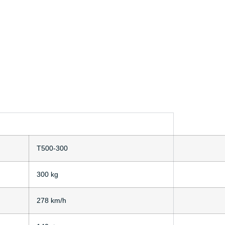
T500-300
300 kg
278 km/h