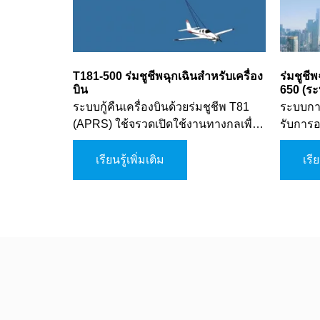
T181-500 ร่มชูชีพฉุกเฉินสำหรับเครื่อง
ร่มชูชี
บิน
650 (ระ
ระบบกู้คืนเครื่องบินด้วยร่มชูชีพ T81
ระบบการ
(APRS) ใช้จรวดเปิดใช้งานทางกลเพื่อ
รับการ
ให้ความปลอดภัยที่จำเป็นสำหรับเครื่อง
ต้องกา
บินปีกตรึงในสถานการณ์ฉุกเฉิน เมื่อ
eVTOL, 
เรียนรู้เพิ่มเติม
เรีย
เครื่องบินประสบปัญหาขัดข้องร้ายแรง
ยานพาหน
หรือสูญเสียการควบคุม ระบบจะชะลอ
ใช้กลไ
การร่อนลง ช่วยให้การบินมีเสถียรภาพ
ซึ่งช่ว
และมั่นใจได้ว่าจะลงจอดได้อย่างมีการ
เชื่อถื
ควบคุมและปลอดภัย
หลายโห
เปิดใช้
ผ่านระ
ใช้งานอั
ในการปฏ