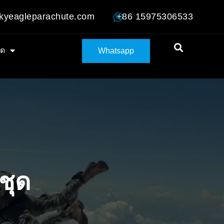
kyeagleparachute.com
+86 15975306533
ลด
Whatsapp
ชุด