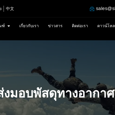
sales@s
ย
中文
ณฑ์
เกี่ยวกับเรา
ข่าวสาร
ติดต่อเรา
ดาวน์โห
่งมอบพัสดุทางอากาศ