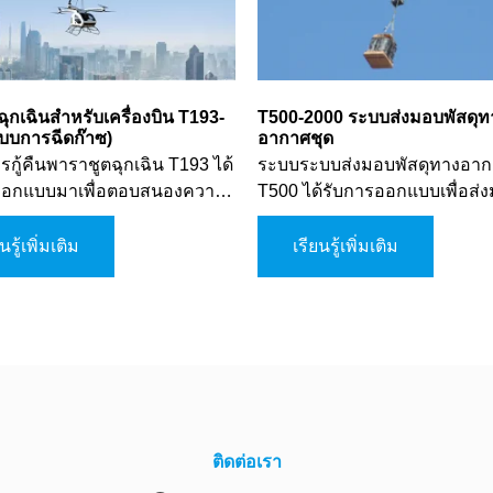
พฉุกเฉินสำหรับเครื่องบิน T193-
T500-2000 ระบบส่งมอบพัสดุท
บบการฉีดก๊าซ)
อากาศชุด
กู้คืนพาราชูตฉุกเฉิน T193 ได้
ระบบระบบส่งมอบพัสดุทางอาก
ออกแบบมาเพื่อตอบสนองความ
T500 ได้รับการออกแบบเพื่อส่
รด้านความปลอดภัยของ
พัสดุจากอากาศลงสู่พื้นดินโดยไ
มัลติโรเตอร์ที่ความสูงต่ำ และ
เกิดความเสียหาย ซึ่งเป็นร่มชูช
นรู้เพิ่มเติม
เรียนรู้เพิ่มเติม
ะอากาศอื่น ๆ ระบบขั้นสูงนี้
พัสดุที่ได้รับการรับรองจากกองท
กการขับก๊าซในการเปิดพาราชูต
โลก ใช้ในการส่งมอบอุปกรณ์ ว
ยให้การเปิดใช้งานรวดเร็วและ
อื่น ๆ จากเครื่องบินลงสู่พื้นดินเพ
อได้ในสถานการณ์วิกฤติ ระบบนี้มี
สนับสนุนการปฏิบัติการทางทห
มดการเปิดใช้งาน รวมถึงการ
งานด้วยตนเอง การเปิดใช้งาน
บบควบคุมการบิน และการเปิด
ตโนมัติ เพื่อเพิ่มความยืดหยุ่น
ติดต่อเรา
ิบัติการ