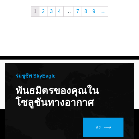
1
2
3
4
…
7
8
9
→
ร่มชูชีพ SkyEagle
พันธมิตรของคุณใน
โซลูชันทางอากาศ
ส่ง