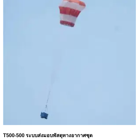
T500-500 ระบบส่งมอบพัสดุทางอากาศชุด