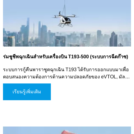
ร่มชูชีพฉุกเฉินสำหรับเครื่องบิน T193-500 (ระบบการฉีดก๊าซ)
ระบบการกู้คืนพาราชูตฉุกเฉิน T193 ได้รับการออกแบบมาเพื่อ
ตอบสนองความต้องการด้านความปลอดภัยของ eVTOL, มัลติ
โรเตอร์ที่ความสูงต่ำ และยานพาหนะอากาศอื่น ๆ ระบบขั้นสูงนี้
ใช้กลไกการขับก๊าซในการเปิดพาราชูต ซึ่งช่วยให้การเปิดใช้
เรียนรู้เพิ่มเติม
งานรวดเร็วและเชื่อถือได้ในสถานการณ์วิกฤติ ระบบนี้มีหลาย
โหมดการเปิดใช้งาน รวมถึงการเปิดใช้งานด้วยตนเอง การเปิด
ใช้งานผ่านระบบควบคุมการบิน และการเปิดใช้งานอัตโนมัติ
เพื่อเพิ่มความยืดหยุ่นในการปฏิบัติการ