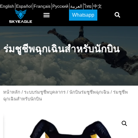
English
Español
Français
Русский
العربية
ไทย
中文
Whatsapp
ร่มชูชีพฉุกเฉินสำหรับนักบิน
หน้าหลัก
/
ระบบร่มชูชีพบุคลากร
/
นักบินร่มชูชีพฉุกเฉิน
/ ร่มชูชีพ
ฉุกเฉินสำหรับนักบิน