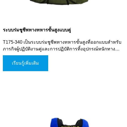
ระบบร่มชูชีพทางทหารขั้นสูงแบบคู่
T175-340 เป็นระบบร่มชูชีพทางทหารขั้นสูงที่ออกแบบสำหรับ
ภารกิจผู้ปฏิบัติงานคู่และการปฏิบัติการทิ้งอุปกรณ์หนักทาง
อากาศ ระบบนี้มีความจุบรรทุกสูง พิสัยการร่อนที่กว้างขึ้น
ความสามารถในการบังคับเลี้ยวที่ยอดเยี่ยม และความปลอดภัย
เรียนรู้เพิ่มเติม
ที่เหนือกว่า ได้รับการปรับให้เหมาะสมสำหรับภารกิจเปิดร่มที่
สูง (HAHO) และเปิดร่มที่ต่ำ (HALO) ระบบนี้ถูกสร้างขึ้นเพื่อ
ตอบสนองความต้องการที่เข้มงวดของการปฏิบัติการทาง
อากาศเฉพาะทาง T175-340 เป็นโซลูชันที่เชื่อถือได้สำหรับการ
แทรกซึมทางยุทธวิธี การแทรกซึมแบบลับๆ และการสนับสนุน
ด้านลอจิสติกส์ในสภาพแวดล้อมที่ท้าทาย โดยให้ประสิทธิภาพ
ที่สม่ำเสมอและความยืดหยุ่นในการปฏิบัติการที่เทียบเท่ากับ
ระบบเช่น RA-1