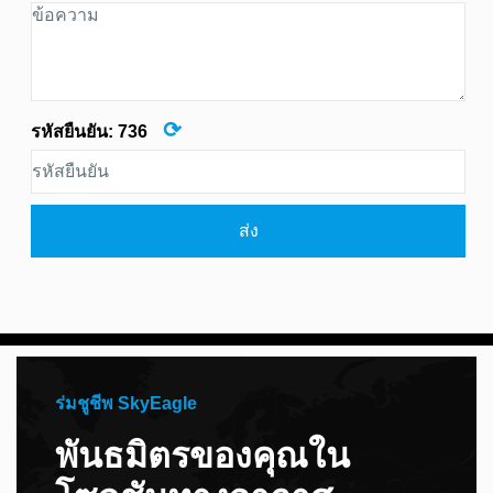
⟳
รหัสยืนยัน:
736
ส่ง
ร่มชูชีพ SkyEagle
พันธมิตรของคุณใน