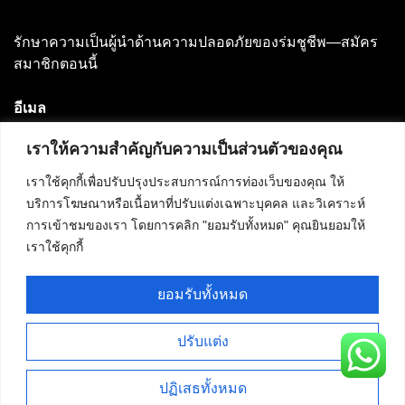
รักษาความเป็นผู้นำด้านความปลอดภัยของร่มชูชีพ—สมัคร
สมาชิกตอนนี้
อีเมล
เราให้ความสำคัญกับความเป็นส่วนตัวของคุณ
⟳
เราใช้คุกกี้เพื่อปรับปรุงประสบการณ์การท่องเว็บของคุณ ให้
รหัสยืนยัน:
736
บริการโฆษณาหรือเนื้อหาที่ปรับแต่งเฉพาะบุคคล และวิเคราะห์
การเข้าชมของเรา โดยการคลิก "ยอมรับทั้งหมด" คุณยินยอมให้
เราใช้คุกกี้
สมัครสมาชิก
ยอมรับทั้งหมด
ปรับแต่ง
Term of use
Privacy policy
Cookie policy
ลิขสิทธิ์ © 2021. สงวนลิขสิทธิ์ทั้งหมด นโยบายคุกกี้ | นโยบายความ
ปฏิเสธทั้งหมด
เป็นส่วนตัว