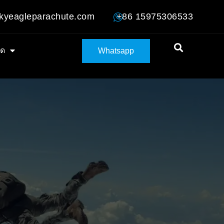
kyeagleparachute.com
+86 15975306533
ลด
Whatsapp