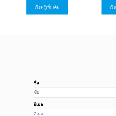
ความปลอดภัยที่สำคัญ ซึ่งติดตั้งใน
เยี่ยมเพ
ระบบร่มชูชีพสำรองทุกชุด AAD ทำ
เวลาจริ
เรียนรู้เพิ่มเติม
เรีย
หน้าที่เป็นระบบสำรองอัจฉริยะ—หาก
ร่มหลักไม่กางเมื่อถึงระดับความสูงที่
กำหนดไว้ ระบบจะสั่งให้ร่มสำรอง
ทำงานโดยอัตโนมัติ เทคโนโลยี AAD
รุ่นใหม่ใช้เซนเซอร์ขั้นสูงเพื่อตรวจวัด
ทั้งความสูงและความเร็วในการตก เพื่อ
ให้มั่นใจได้ว่าร่มจะเปิดทำงานอย่าง
แม่นยำเมื่อจำเป็นที่สุด
ชื่อ
อีเมล